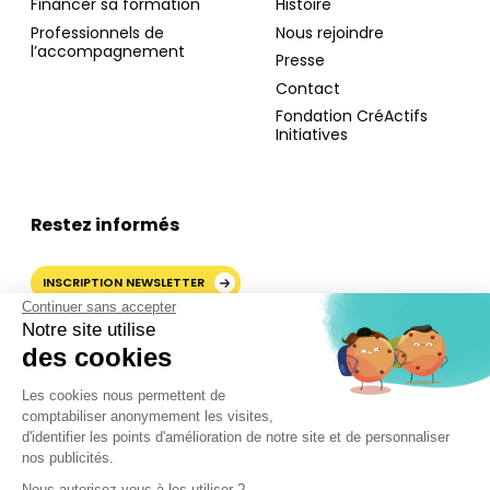
Financer sa formation
Histoire
Professionnels de
Nous rejoindre
l’accompagnement
Presse
Contact
Fondation CréActifs
Initiatives
Restez informés
INSCRIPTION NEWSLETTER
Continuer sans accepter
Notre site utilise
des cookies
AJOUTER CRÉACTIFS COMME
Les cookies nous permettent de
SOURCE PRÉFÉRÉE SUR
comptabiliser anonymement les visites,
GOOGLE
d'identifier les points d'amélioration de notre site et de personnaliser
nos publicités.
Nous autorisez-vous à les utiliser ?