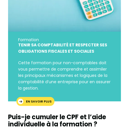
Formation
TENIR SA COMPTABILITÉ ET RESPECTER SES
OBLIGATIONS FISCALES ET SOCIALES
Cette formation pour non-comptables doit
vous permettre de comprendre et assimiler
les principaux mécanismes et logiques de la
comptabilité d’une entreprise pour en assurer
la gestion.
EN SAVOIR PLUS
Puis-je cumuler le CPF et l’aide
individuelle à la formation ?