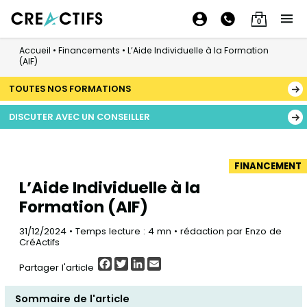
0
Accueil
•
Financements
•
L’Aide Individuelle à la Formation
(AIF)
TOUTES NOS FORMATIONS
DISCUTER AVEC UN CONSEILLER
FINANCEMENT
L’Aide Individuelle à la
Formation (AIF)
31/12/2024 • Temps lecture : 4 mn • rédaction par Enzo de
CréActifs
Facebook
Twitter
LinkedIn
Email
Partager l'article
Sommaire de l'article