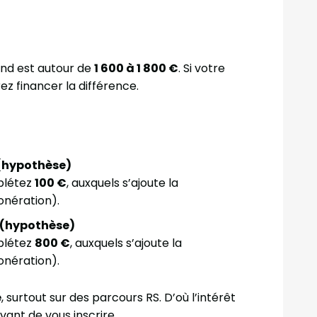
ond est autour de
1 600 à 1 800 €
. Si votre
z financer la différence.
 (hypothèse)
mplétez
100 €
, auxquels s’ajoute la
onération).
€ (hypothèse)
mplétez
800 €
, auxquels s’ajoute la
onération).
e
, surtout sur des parcours RS. D’où l’intérêt
vant de vous inscrire.