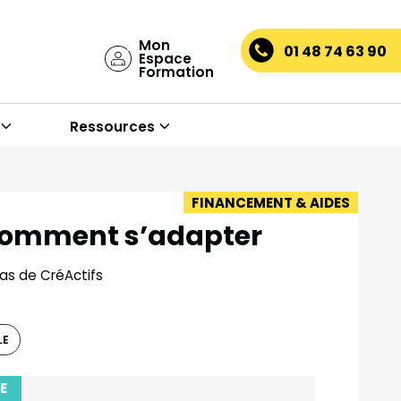
Mon
01 48 74 63 90
Espace
Formation
Ressources
FINANCEMENT & AIDES
 comment s’adapter
las de CréActifs
LE
E