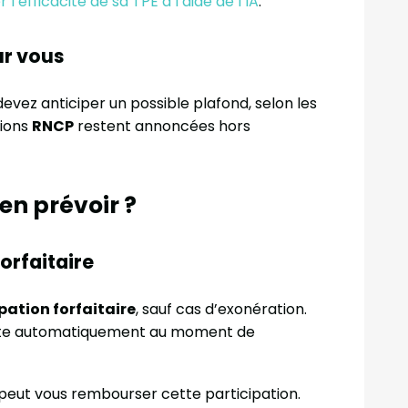
 l’efficacité de sa TPE à l’aide de l’IA
.
ur vous
devez anticiper un possible plafond, selon les
tions
RNCP
restent annoncées hors
n prévoir ?
orfaitaire
pation forfaitaire
, sauf cas d’exonération.
oute automatiquement au moment de
peut vous rembourser cette participation.