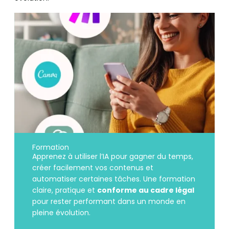
Formation
Apprenez à utiliser l’IA pour gagner du temps,
créer facilement vos contenus et
automatiser certaines tâches. Une formation
claire, pratique et
conforme au cadre légal
pour rester performant dans un monde en
pleine évolution.