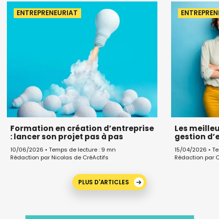
ENTREPRENEURIAT
ENTREPREN
Formation en création d’entreprise
Les meille
: lancer son projet pas à pas
gestion d’
10/06/2026 • Temps de lecture : 9 mn
15/04/2026 • Te
Rédaction par Nicolas de CréActifs
Rédaction par C
PLUS D'ARTICLES