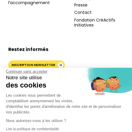
l’accompagnement
Presse
Contact
Fondation CréActifs
Initiatives
Restez informés
INSCRIPTION NEWSLETTER
Continuer sans accepter
Notre site utilise
des cookies
AJOUTER CRÉACTIFS COMME
Les cookies nous permettent de
SOURCE PRÉFÉRÉE SUR
comptabiliser anonymement les visites,
GOOGLE
d'identifier les points d'amélioration de notre site et de personnaliser
nos publicités.
Nous autorisez-vous à les utiliser ?
©2024 CréActifs. Tous droits réservés.
Lire la politique de confidentialité
Mentions légales
•
CGV
•
FAQ
•
Politique de confidentialité