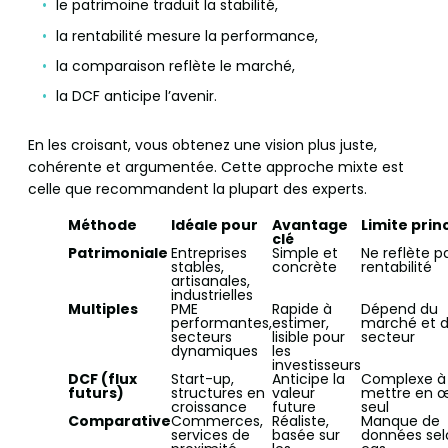
le patrimoine traduit la stabilité,
la rentabilité mesure la performance,
la comparaison reflète le marché,
la DCF anticipe l’avenir.
En les croisant, vous obtenez une vision plus juste,
cohérente et argumentée. Cette approche mixte est
celle que recommandent la plupart des experts.
Méthode
Idéale pour
Avantage
Limite prin
clé
Patrimoniale
Entreprises
Simple et
Ne reflète p
stables,
concrète
rentabilité
artisanales,
industrielles
Multiples
PME
Rapide à
Dépend du
performantes,
estimer,
marché et 
secteurs
lisible pour
secteur
dynamiques
les
investisseurs
DCF (flux
Start-up,
Anticipe la
Complexe à
futurs)
structures en
valeur
mettre en 
croissance
future
seul
Comparative
Commerces,
Réaliste,
Manque de
services de
basée sur
données sel