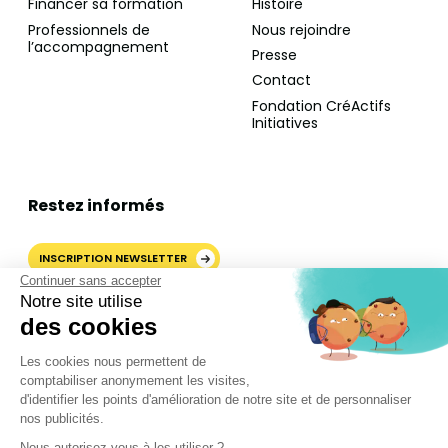
Financer sa formation
Histoire
Professionnels de
Nous rejoindre
l’accompagnement
Presse
Contact
Fondation CréActifs
Initiatives
Restez informés
INSCRIPTION NEWSLETTER
Continuer sans accepter
Notre site utilise
des cookies
AJOUTER CRÉACTIFS COMME
Les cookies nous permettent de
SOURCE PRÉFÉRÉE SUR
comptabiliser anonymement les visites,
GOOGLE
d'identifier les points d'amélioration de notre site et de personnaliser
nos publicités.
Nous autorisez-vous à les utiliser ?