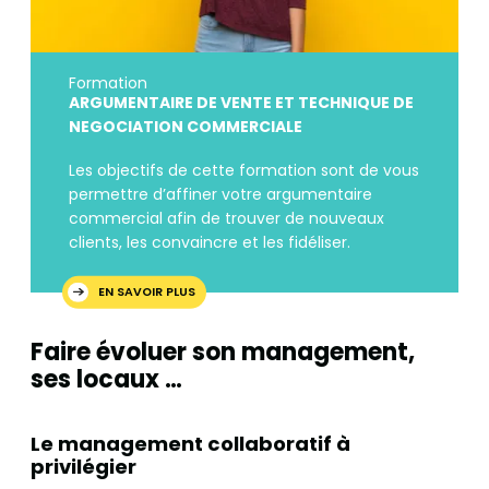
Formation
ARGUMENTAIRE DE VENTE ET TECHNIQUE DE
NEGOCIATION COMMERCIALE
Les objectifs de cette formation sont de vous
permettre d’affiner votre argumentaire
commercial afin de trouver de nouveaux
clients, les convaincre et les fidéliser.
EN SAVOIR PLUS
Faire évoluer son management,
ses locaux …
Le management collaboratif à
privilégier