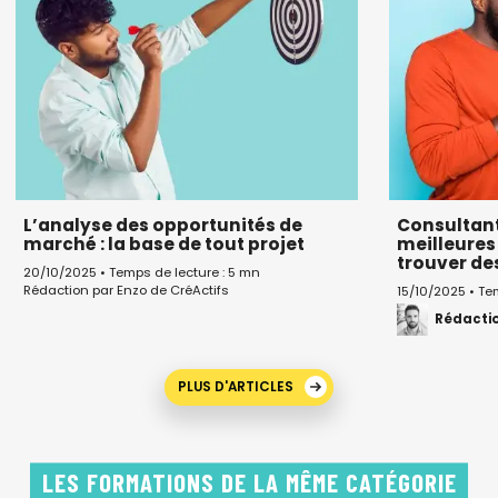
L’analyse des opportunités de
Consultant
marché : la base de tout projet
meilleures
trouver des
20/10/2025 • Temps de lecture : 5 mn
Rédaction par Enzo de CréActifs
15/10/2025 • Te
Rédactio
PLUS D'ARTICLES
LES FORMATIONS DE LA MÊME CATÉGORIE