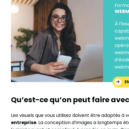
Forma
WEBMA
À l’is
capabl
webmar
opéra
webmar
d’éval
webma
E
Qu’est-ce qu’on peut faire ave
Les visuels que vous utilisez doivent être adaptés à 
entreprise
. La conception d’images a longtemps ét