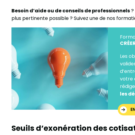
Besoin d’aide ou de conseils de professionnels
? 
plus pertinente possible ? Suivez une de nos formati
Forma
CRÉER
Les ob
valide
d’entr
votre o
rédige
les d
E
Seuils d’exonération des cotisa