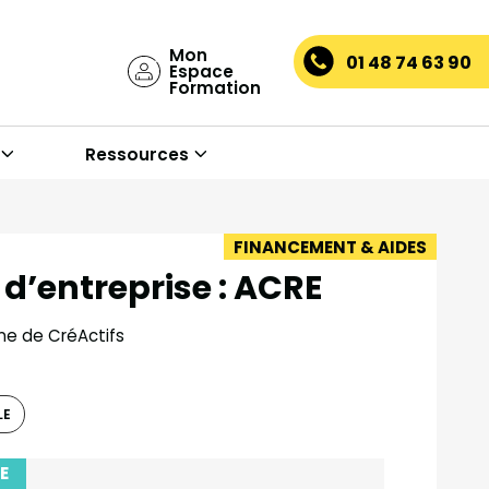
Mon
01 48 74 63 90
Espace
Formation
Ressources
FINANCEMENT & AIDES
n d’entreprise : ACRE
ine de CréActifs
LE
E