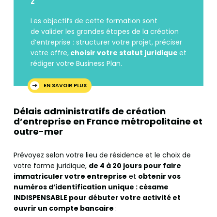
Z
Les objectifs de cette formation sont
de valider les grandes étapes de la création
d’entreprise : structurer votre projet, préciser
votre offre,
choisir votre statut juridique
et
rédiger votre Business Plan.
EN SAVOIR PLUS
Délais administratifs de création
d’entreprise en France métropolitaine et
outre-mer
Prévoyez selon votre lieu de résidence et le choix de
votre forme juridique,
de 4 à 20 jours pour faire
immatriculer votre entreprise
et
obtenir vos
numéros d’identification unique : césame
INDISPENSABLE pour débuter votre activité et
ouvrir un compte bancaire
: