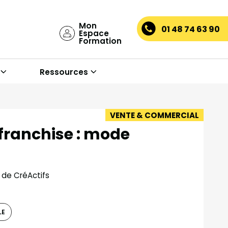
Mon
01 48 74 63 90
Espace
Formation
Ressources
VENTE & COMMERCIAL
 franchise : mode
 de CréActifs
LE