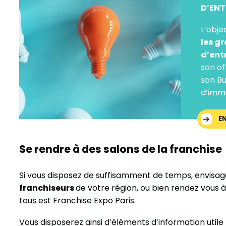
D’ENT
L’obje
les g
d’ent
son of
son Bu
d’imma
E
Se rendre à des salons de la franchise
Si vous disposez de suffisamment de temps, envisag
franchiseurs
de votre région, ou bien rendez vous 
tous est Franchise Expo Paris.
Vous disposerez ainsi d’éléments d’information util