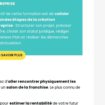
REPRISE
ctif de cette formation est de
valider
randes étapes de la création
reprise
: Structurer son projet, préciser
fre, choisir son statut juridique, rédiger
siness Plan et réaliser les démarches
triculation.
N SAVOIR PLUS
ez d’
aller rencontrer physiquement les
à un
salon de la franchise
. Le plus connu de
e pour
estimer la rentabilité
de votre futur