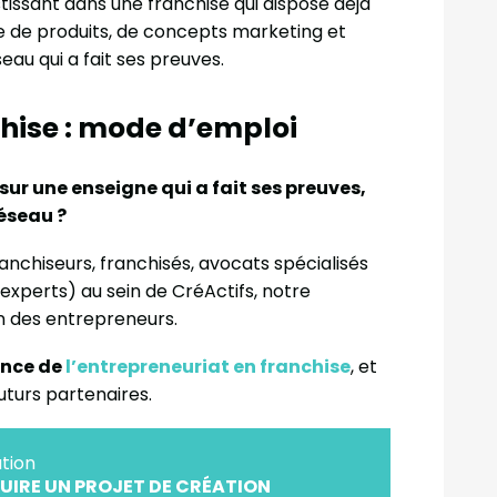
stissant dans une franchise qui dispose déjà
e de produits, de concepts marketing et
seau qui a fait ses preuves.
chise : mode d’emploi
r une enseigne qui a fait ses preuves,
éseau ?
ranchiseurs, franchisés, avocats spécialisés
experts) au sein de CréActifs, notre
n des entrepreneurs.
ence de
l’entrepreneuriat en franchise
, et
uturs partenaires.
tion
IRE UN PROJET DE CRÉATION