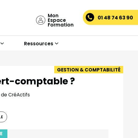
Mon
01 48 74 63 90
Espace
Formation
Ressources
GESTION & COMPTABILITÉ
ert-comptable ?
 de CréActifs
LE
E