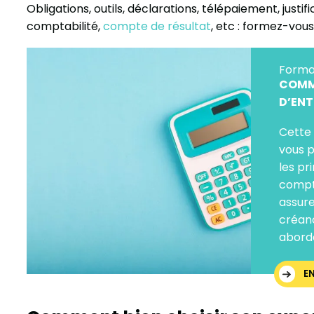
Obligations, outils, déclarations, télépaiement, justi
comptabilité,
compte de résultat
, etc : formez-vous
Forma
COMM
D’ENT
Cette
vous 
les pr
compta
assure
créanc
abord
E