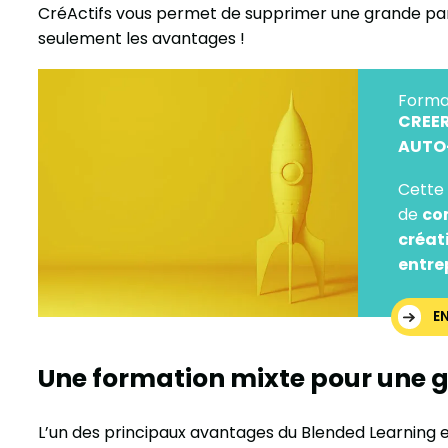
CréActifs vous permet de supprimer une grande par
seulement les avantages !
Forma
CREER
AUTO
Cette 
de
co
créat
entre
E
Une formation mixte pour une g
L’un des principaux avantages du Blended Learning 