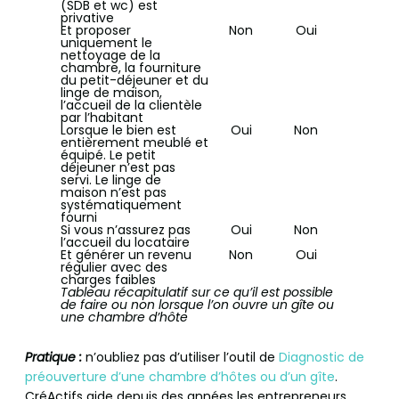
(SDB et wc) est
privative
Et proposer
Non
Oui
uniquement le
nettoyage de la
chambre, la fourniture
du petit-déjeuner et du
linge de maison,
l’accueil de la clientèle
par l’habitant
Lorsque le bien est
Oui
Non
entièrement meublé et
équipé. Le petit
déjeuner n’est pas
servi. Le linge de
maison n’est pas
systématiquement
fourni
Si vous n’assurez pas
Oui
Non
l’accueil du locataire
Et générer un revenu
Non
Oui
régulier avec des
charges faibles
Tableau récapitulatif sur ce qu’il est possible
de faire ou non lorsque l’on ouvre un gîte ou
une chambre d’hôte
Pratique :
n’oubliez pas d’utiliser l’outil de
Diagnostic de
préouverture d’une chambre d’hôtes ou d’un gîte
.
CréActifs aide depuis des années les entrepreneurs