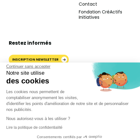
Contact
Fondation CréActifs
Initiatives
Restez informés
INSCRIPTION NEWSLETTER
Continuer sans accepter
Notre site utilise
des cookies
AJOUTER CRÉACTIFS COMME
Les cookies nous permettent de
SOURCE PRÉFÉRÉE SUR
comptabiliser anonymement les visites,
GOOGLE
d'identifier les points d'amélioration de notre site et de personnaliser
nos publicités.
Nous autorisez-vous à les utiliser ?
©2024 CréActifs. Tous droits réservés.
Lire la politique de confidentialité
Mentions légales
•
CGV
•
FAQ
•
Politique de confidentialité
Consentements certifiés par