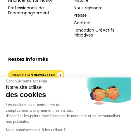
Financer sa formation
Histoire
Professionnels de
Nous rejoindre
l’accompagnement
Presse
Contact
Fondation CréActifs
Initiatives
Restez informés
INSCRIPTION NEWSLETTER
Continuer sans accepter
Notre site utilise
des cookies
AJOUTER CRÉACTIFS COMME
Les cookies nous permettent de
SOURCE PRÉFÉRÉE SUR
comptabiliser anonymement les visites,
GOOGLE
d'identifier les points d'amélioration de notre site et de personnaliser
nos publicités.
Nous autorisez-vous à les utiliser ?