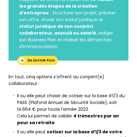
les grandes étapes de la création
d’entreprise
: Structurer son projet, préciser
son offre, choisir son statut juridique, le
statut juridique de son conjoint
collaborateur, associé ou salarié
, rédiger
son Business Plan et réaliser les démarches
d’immatriculation.
EN SAVOIR PLUS
En tout, cinq options s’offrent au conjoint(e)
collaborateur :
Il ou elle peut choisir de cotiser sur la base d’1/3 du
PASS (Plafond Annuel de Sécurité Sociale), soit
14.664 € pour toute l’année 2023.
Cela lui permet de valider
4 trimestres par an
pour sa retraite
.
Il ou elle peut
cotiser sur la base d’1/3 de votre