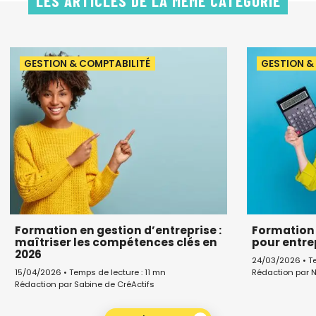
LES ARTICLES DE LA MÊME CATÉGORIE
GESTION & COMPTABILITÉ
GESTION &
Formation en gestion d’entreprise :
Formation 
maîtriser les compétences clés en
pour entr
2026
24/03/2026 • Te
Rédaction par N
15/04/2026 • Temps de lecture : 11 mn
Rédaction par Sabine de CréActifs