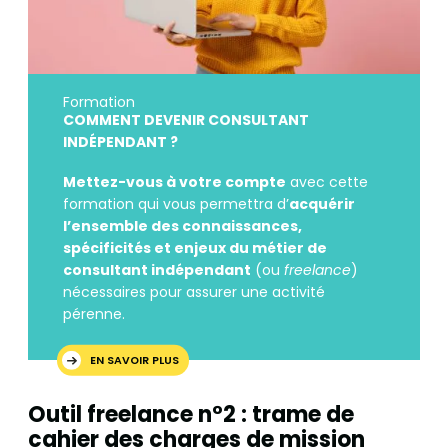
Formation
COMMENT DEVENIR CONSULTANT
INDÉPENDANT ?
Mettez-vous à votre compte
avec cette
formation qui vous permettra d’
acquérir
l’ensemble des connaissances,
spécificités et enjeux du métier de
consultant indépendant
(ou
freelance
)
nécessaires pour assurer une activité
pérenne.
EN SAVOIR PLUS
Outil freelance n°2 : trame de
cahier des charges de mission