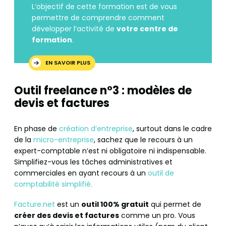
L’objectif de cette formation est de vous
permettre de comprendre comment
développer l’activité de
votre centre de
formation
.
EN SAVOIR PLUS
Outil freelance n°3 : modèles de
devis et factures
En phase de
création d’entreprise
, surtout dans le cadre
de la
micro-entreprise
, sachez que le recours à un
expert-comptable n’est ni obligatoire ni indispensable.
Simplifiez-vous les tâches administratives et
commerciales en ayant recours à un
outil de
comptabilité simplifié.
Facture.net
est un
outil 100% gratuit
qui permet de
créer des devis et factures
comme un pro. Vous