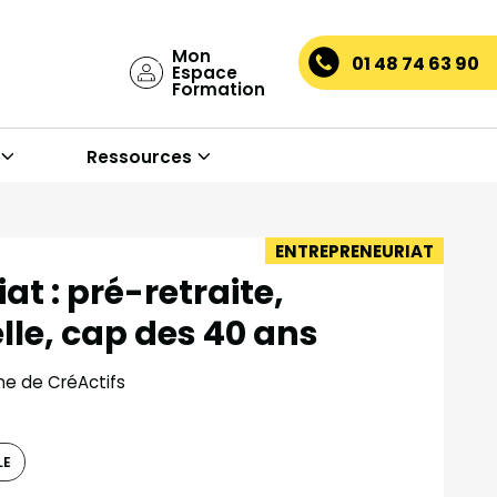
Mon
01 48 74 63 90
Espace
Formation
Ressources
s
ENTREPRENEURIAT
at : pré-retraite,
lle, cap des 40 ans
ne de CréActifs
LE