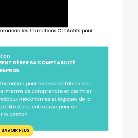
ommande les formations CréActifs pour
tion
ENT GÉRER SA COMPTABILITÉ
REPRISE
 formation pour non-comptables doit
permettre de comprendre et assimiler
incipaux mécanismes et logiques de la
bilité d’une entreprise pour en
r la gestion.
N SAVOIR PLUS