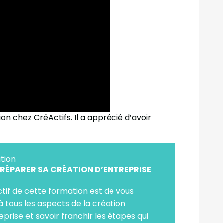
ion chez CréActifs. Il a apprécié d’avoir
tion
PRÉPARER SA CRÉATION D’ENTREPRISE
ctif de cette formation est de vous
r à tous les aspects de la création
eprise et savoir franchir les étapes qui