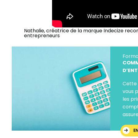
Nathalie, créatrice de la marque Indecize rec
entrepreneurs
Forma
COMM
D’ENT
Cette
vous 
les pr
compta
assure
E